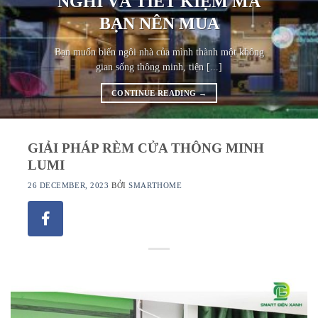
NGHI VÀ TIẾT KIỆM MÀ
BẠN NÊN MUA
Bạn muốn biến ngôi nhà của mình thành một không
gian sống thông minh, tiện [...]
CONTINUE READING
→
GIẢI PHÁP RÈM CỬA THÔNG MINH
LUMI
26 DECEMBER, 2023
BỞI
SMARTHOME