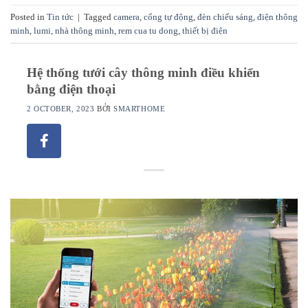
Posted in
Tin tức
|
Tagged
camera
,
cổng tự động
,
đèn chiếu sáng
,
điện thông
minh
,
lumi
,
nhà thông minh
,
rem cua tu dong
,
thiết bị điện
Hệ thống tưới cây thông minh điều khiển
bằng điện thoại
2 OCTOBER, 2023
BỞI
SMARTHOME