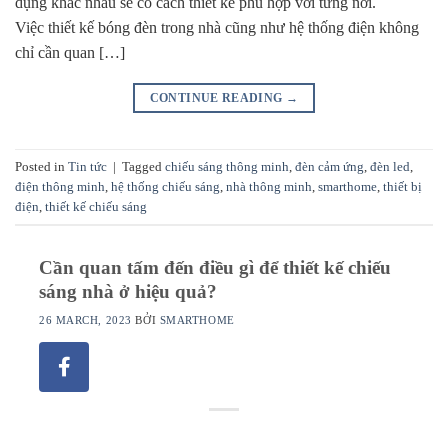
dụng khác nhau sẽ có cách thiết kế phù hợp với từng nơi.
Việc thiết kế bóng đèn trong nhà cũng như hệ thống điện không
chỉ cần quan […]
CONTINUE READING
→
Posted in
Tin tức
|
Tagged
chiếu sáng thông minh
,
đèn cảm ứng
,
đèn led
,
điện thông minh
,
hệ thống chiếu sáng
,
nhà thông minh
,
smarthome
,
thiết bị
điện
,
thiết kế chiếu sáng
Cần quan tấm đến điều gì để thiết kế chiếu
sáng nhà ở hiệu quả?
26 MARCH, 2023
BỞI
SMARTHOME