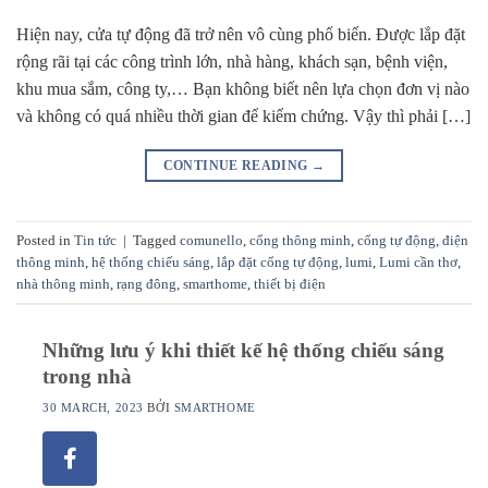
Hiện nay, cửa tự động đã trở nên vô cùng phổ biến. Được lắp đặt
rộng rãi tại các công trình lớn, nhà hàng, khách sạn, bệnh viện,
khu mua sắm, công ty,… Bạn không biết nên lựa chọn đơn vị nào
và không có quá nhiều thời gian để kiểm chứng. Vậy thì phải […]
CONTINUE READING
→
Posted in
Tin tức
|
Tagged
comunello
,
cổng thông minh
,
cổng tự động
,
điện
thông minh
,
hệ thống chiếu sáng
,
lắp đặt cổng tự động
,
lumi
,
Lumi cần thơ
,
nhà thông minh
,
rạng đông
,
smarthome
,
thiết bị điện
Những lưu ý khi thiết kế hệ thống chiếu sáng
trong nhà
30 MARCH, 2023
BỞI
SMARTHOME