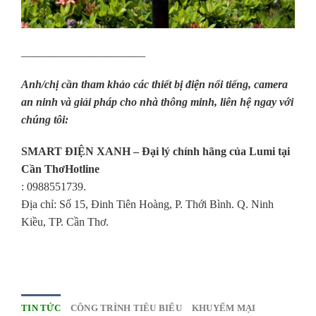
______________________
Anh/chị cần tham khảo các thiết bị điện nổi tiếng, camera
an ninh và giải pháp cho nhà thông minh, liên hệ ngay với
chúng tôi:
SMART ĐIỆN XANH – Đại lý chính hãng của Lumi tại
Cần ThơHotline
: 0988551739.
Địa chỉ: Số 15, Đinh Tiên Hoàng, P. Thới Bình.
Q. Ninh
Kiều, TP.
Cần Thơ.
TIN TỨC
CÔNG TRÌNH TIÊU BIỂU
KHUYẾM MẠI