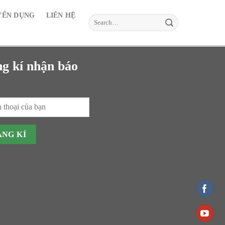
YỂN DỤNG
LIÊN HỆ
Search
for:
g kí nhận báo