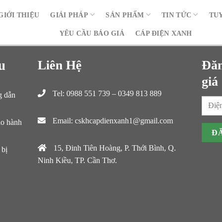
GIỚI THIỆU
GIẢI PHÁP
SẢN PHẨM
TIN TỨC
TU
YÊU CẦU BÁO GIÁ
CÁP ĐIỆN XANH
u
Liên Hệ
Đăn
giá
Tel: 0988 551 739 – 0349 813 889
g dẫn
Email: cskhcapdienxanh1@gmail.com
ảo hành
15, Đinh Tiên Hoàng, P. Thới Bình, Q.
 bị
Ninh Kiều, TP. Cần Thơ.