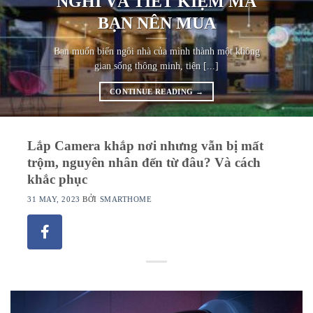
NGHI VÀ TIẾT KIỆM MÀ
BẠN NÊN MUA
Bạn muốn biến ngôi nhà của mình thành một không
gian sống thông minh, tiện [...]
CONTINUE READING
→
Lắp Camera khắp nơi nhưng vẫn bị mất
trộm, nguyên nhân đến từ đâu? Và cách
khắc phục
31 MAY, 2023
BỞI
SMARTHOME