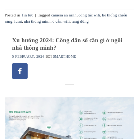
Posted in
Tin tức
|
Tagged
camera an ninh
,
công tắc wifi
,
hệ thống chiếu
sáng
,
lumi
,
nhà thông minh
,
ổ cắm wifi
,
rạng đông
Xu hướng 2024: Công dân số cần gì ở ngôi
nhà thông minh?
5 FEBRUARY, 2024
BỞI
SMARTHOME