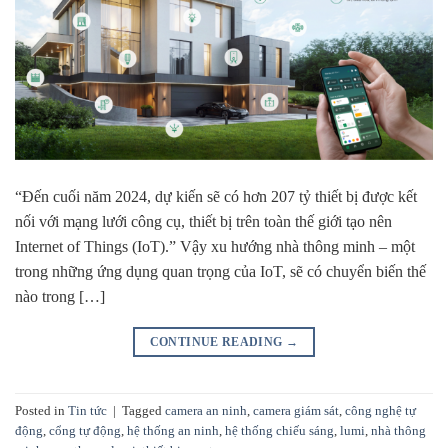
“Đến cuối năm 2024, dự kiến ​​sẽ có hơn 207 tỷ thiết bị được kết
nối với mạng lưới công cụ, thiết bị trên toàn thế giới tạo nên
Internet of Things (IoT).” Vậy xu hướng nhà thông minh – một
trong những ứng dụng quan trọng của IoT, sẽ có chuyển biến thế
nào trong […]
CONTINUE READING
→
Posted in
Tin tức
|
Tagged
camera an ninh
,
camera giám sát
,
công nghệ tự
động
,
cổng tự động
,
hệ thống an ninh
,
hệ thống chiếu sáng
,
lumi
,
nhà thông