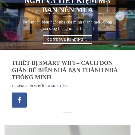
NGHI VÀ TIẾT KIỆM MÀ
BẠN NÊN MUA
Bạn muốn biến ngôi nhà của mình thành một không
gian sống thông minh, tiện [...]
CONTINUE READING
→
THIẾT BỊ SMART WIFI – CÁCH ĐƠN
GIẢN ĐỂ BIẾN NHÀ BẠN THÀNH NHÀ
THÔNG MINH
19 APRIL, 2024
BỞI
SMARTHOME