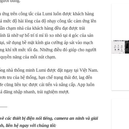
 người dùng.
 ứng trên công tắc của Lumi luôn được khách hàng
iá mức độ hài lòng của độ nhạy công tắc cảm ứng lên
lần chạm nhả của khách hàng đều đạt được trải
h là nhờ sự bố trí tỉ mỉ lò xo nhỏ tại 4 góc của sản
 tại, sử dụng bề mặt kính gia cường áp sát vào mạch
ng khí tới mức tối đa. Những điều đó giúp cho người
 quyền năng của mỗi nút chạm.
hống nhà thông minh Lumi được đặt ngay tại Việt Nam.
ơn tru của hệ thống, hạn chế trạng thái đơ, lag đến
e cũng liên tục được cải tiến và nâng cấp. App luôn
á đăng nhập nhanh, trải nghiệm mượt.
____
 các thiết bị điện nổi tiếng, camera an ninh và giải
, liên hệ ngay với chúng tôi: