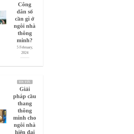
Công
dân số
cần gì ở
ngôi nhà
thông
minh?
5 February,
2024
TIN TỨC
Giải
pháp cầu
thang
thông
minh cho
ngôi nhà
hiện đại