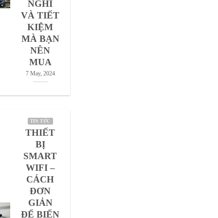
NGHI
VÀ TIẾT
KIỆM
MÀ BẠN
NÊN
MUA
7 May, 2024
TIN TỨC
THIẾT
BỊ
SMART
WIFI –
CÁCH
ĐƠN
GIẢN
ĐỂ BIẾN