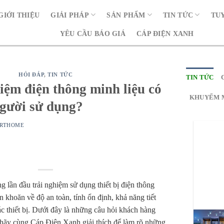
GIỚI THIỆU
GIẢI PHÁP
SẢN PHẨM
TIN TỨC
TU
YÊU CẦU BÁO GIÁ
CÁP ĐIỆN XANH
HỎI ĐÁP
,
TIN TỨC
TIN TỨC
 kiệm điện thông minh liệu có
KHUYẾM 
người sử dụng?
RTHOME
 lần đầu trải nghiệm sử dụng thiết bị điện thông
 khoăn về độ an toàn, tính ổn định, khả năng tiết
 thiết bị. Dưới đây là những câu hỏi khách hàng
hãy cùng Cáp Điện Xanh giải thích để làm rõ những