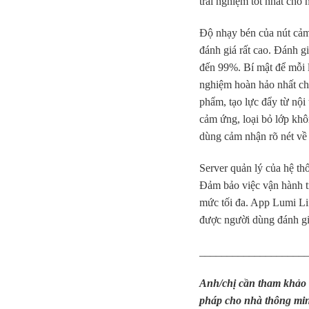
trải nghiệm tốt nhất cho
Độ nhạy bén của nút cảm
đánh giá rất cao. Đánh g
đến 99%. Bí mật để mỗi 
nghiệm hoàn hảo nhất chín
phẩm, tạo lực đẩy từ nội
cảm ứng, loại bỏ lớp khô
dùng cảm nhận rõ nét về
Server quản lý của hệ t
Đảm bảo việc vận hành tr
mức tối đa. App Lumi Lif
được người dùng đánh gi
___________________
Anh/chị cần tham khảo về
pháp cho nhà thông minh