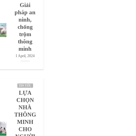
Giải
pháp an
ninh,
chống
trộm
thông
minh
1 April, 2024
TIN TỨC
LỰA
CHỌN
NHÀ
THÔNG
MINH
CHO