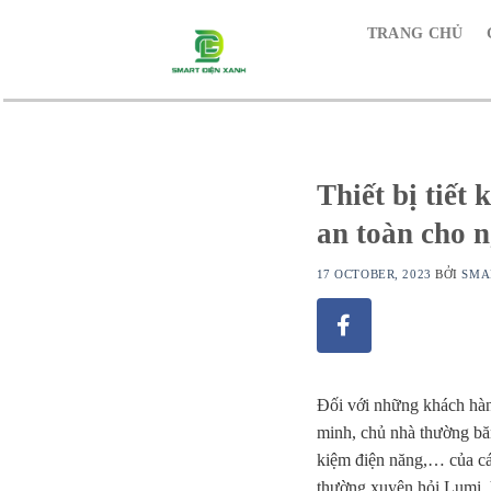
Skip
TRANG CHỦ
to
content
Thiết bị tiết
an toàn cho 
17 OCTOBER, 2023
BỞI
SMA
Đối với những khách hàng
minh, chủ nhà thường băn
kiệm điện năng,… của các
thường xuyên hỏi Lumi, 