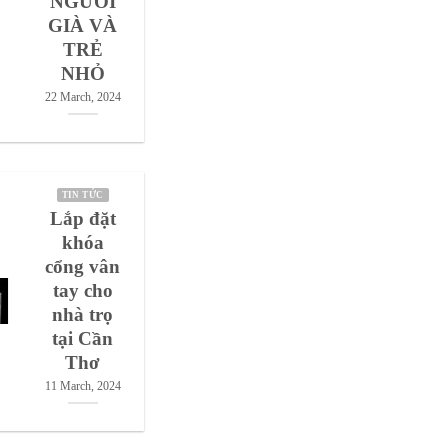
NGƯỜI
GIÀ VÀ
TRẺ
NHỎ
22 March, 2024
TIN TỨC
Lắp đặt
khóa
cổng vân
tay cho
nhà trọ
tại Cần
Thơ
11 March, 2024