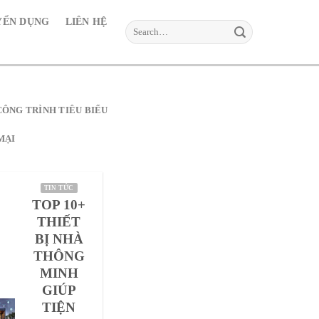
YỂN DỤNG
LIÊN HỆ
Search
for:
CÔNG TRÌNH TIÊU BIỂU
MẠI
TIN TỨC
TOP 10+
THIẾT
BỊ NHÀ
THÔNG
MINH
GIÚP
TIỆN