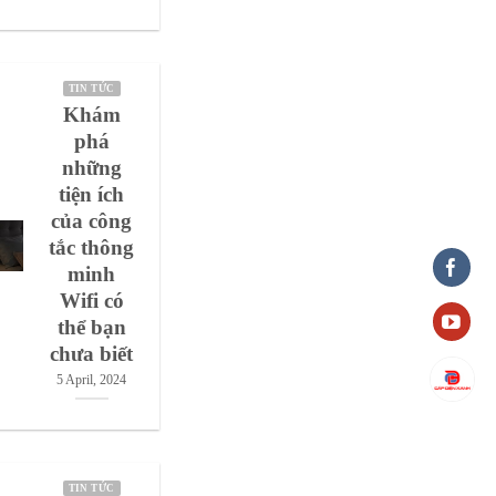
TIN TỨC
Khám
phá
những
tiện ích
của công
tắc thông
minh
Wifi có
thể bạn
chưa biết
5 April, 2024
TIN TỨC