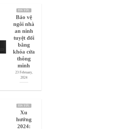
TIN TỨC
Bảo vệ
ngôi nhà
an ninh
tuyệt đối
bằng
khóa cửa
thông
minh
23 February,
2024
TIN TỨC
Xu
hướng
2024: