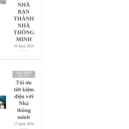
NHÀ
BẠN
THÀNH
NHÀ
THÔNG
MINH
19 April, 2024
GIẢI PHÁP
TIN TỨC
Tối ưu
tiết kiệm
điện với
Nhà
thông
minh
17 April, 2024