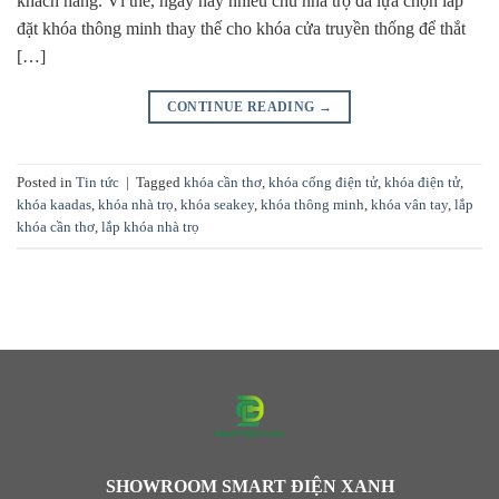
khách hàng. Vì thế, ngày nay nhiều chủ nhà trọ đã lựa chọn lắp
đặt khóa thông minh thay thế cho khóa cửa truyền thống để thắt
[…]
CONTINUE READING
→
Posted in
Tin tức
|
Tagged
khóa cần thơ
,
khóa cổng điện tử
,
khóa điện tử
,
khóa kaadas
,
khóa nhà trọ
,
khóa seakey
,
khóa thông minh
,
khóa vân tay
,
lắp
khóa cần thơ
,
lắp khóa nhà trọ
SHOWROOM SMART ĐIỆN XANH