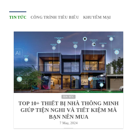
>> Xem thêm
Thiết bị điện
thông minh
>> Xem thêm
Thiết bị điện dân
dụng
TIN TỨC
CÔNG TRÌNH TIÊU BIỂU
KHUYẾM MẠI