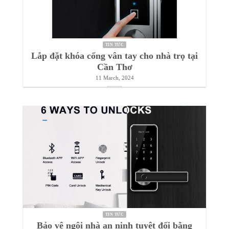
LỰA CHỌN NHÀ THÔNG MINH CHO
NGƯỜI GIÀ VÀ TRẺ NHỎ
22 March, 2024
TIN TỨC
Lắp đặt khóa cổng vân tay cho nhà trọ tại
Cần Thơ
11 March, 2024