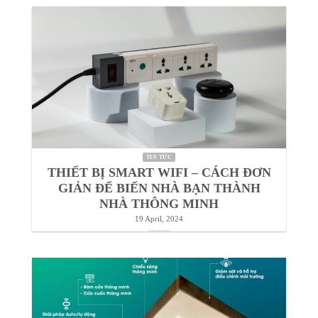
TIN TỨC
TOP 10+ THIẾT BỊ NHÀ THÔNG MINH
GIÚP TIỆN NGHI VÀ TIẾT KIỆM MÀ
BẠN NÊN MUA
7 May, 2024