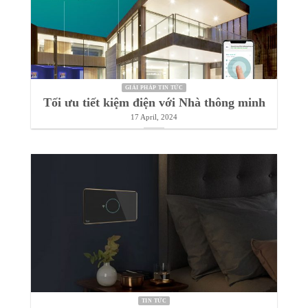
TIN TỨC
THIẾT BỊ SMART WIFI – CÁCH ĐƠN
GIẢN ĐỂ BIẾN NHÀ BẠN THÀNH
NHÀ THÔNG MINH
19 April, 2024
GIẢI PHÁP TIN TỨC
Tối ưu tiết kiệm điện với Nhà thông minh
17 April, 2024