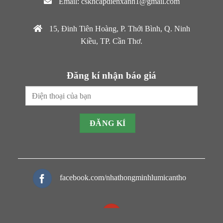
Chính sách bảo hành
Bảng giá thiết bị
Liên Hệ
Tel: 0988 551 739 – 0349 813 889
Email: cskhcapdienxanh1@gmail.com
15, Đinh Tiên Hoàng, P. Thới Bình, Q. Ninh
Kiều, TP. Cần Thơ.
Đăng kí nhận báo giá