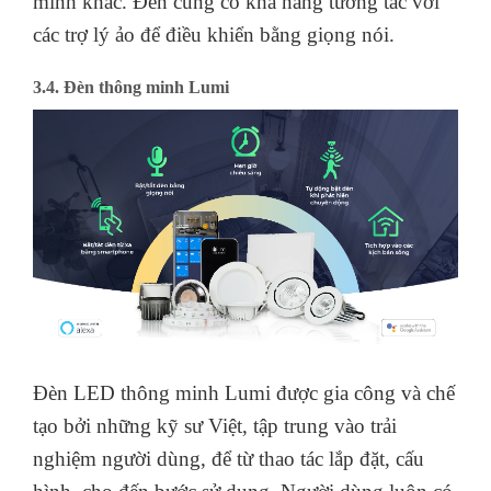
hàng đầu tại Việt Nam. Đèn thông minh FPT
được thiết kế để tạo ra không gian sống thông
minh, tiện ích và hiệu quả năng lượng.
Đèn thông minh FPT được điều khiển bằng ứng
dụng điện thoại thông minh, cho phép người
dùng điều chỉnh độ sáng, màu sắc, chế độ ánh
sáng, hẹn giờ bật/tắt đèn và các tính năng thông
minh khác. Đèn cũng có khả năng tương tác với
các trợ lý ảo để điều khiển bằng giọng nói.
3.4. Đèn thông minh Lumi