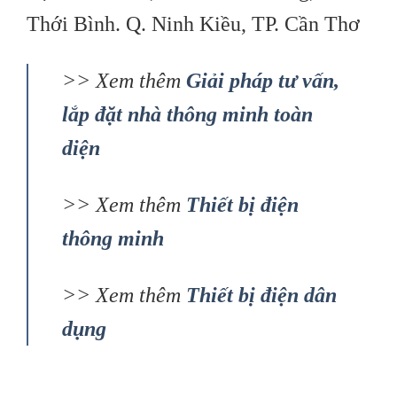
điện nổi tiếng, camera an ninh và giải
pháp cho nhà thông minh, liên hệ
ngay với chúng tôi:
CÔNG TY TNHH CÁP ĐIỆN XANH
Hotline: 0988551739.
Địa chỉ: Số 15, Đinh Tiên Hoàng, P.
Thới Bình. Q. Ninh Kiều, TP. Cần Thơ
>> Xem thêm
Giải pháp tư vấn,
lắp đặt nhà thông minh toàn
diện