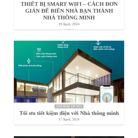
THIẾT BỊ SMART WIFI – CÁCH ĐƠN
GIẢN ĐỂ BIẾN NHÀ BẠN THÀNH
NHÀ THÔNG MINH
19 April, 2024
GIẢI PHÁP TIN TỨC
Tối ưu tiết kiệm điện với Nhà thông minh
17 April, 2024